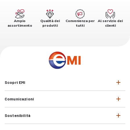
Ampio
Qualità dei
Convenienza per
Al servizio dei
assortimento
prodotti
tutti
clienti
Scopri EMI
Comunicazioni
Sostenibilità