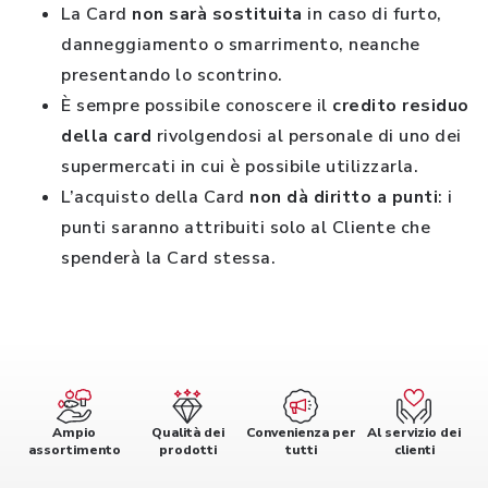
La Card
non sarà sostituita
in caso di furto,
danneggiamento o smarrimento, neanche
presentando lo scontrino.
È sempre possibile conoscere il
credito residuo
della card
rivolgendosi al personale di uno dei
supermercati in cui è possibile utilizzarla.
L’acquisto della Card
non dà diritto a punti
: i
punti saranno attribuiti solo al Cliente che
spenderà la Card stessa.
Ampio
Qualità dei
Convenienza per
Al servizio dei
assortimento
prodotti
tutti
clienti