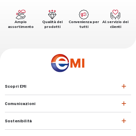
Ampio
Qualità dei
Convenienza per
Al servizio dei
assortimento
prodotti
tutti
clienti
Scopri EMI
Comunicazioni
Sostenibilità