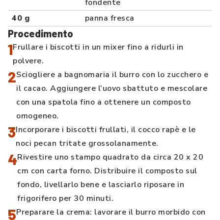
fondente
40 g
panna fresca
Procedimento
1
Frullare i biscotti in un mixer fino a ridurli in
polvere.
2
Sciogliere a bagnomaria il burro con lo zucchero e
il cacao. Aggiungere l’uovo sbattuto e mescolare
con una spatola fino a ottenere un composto
omogeneo.
3
Incorporare i biscotti frullati, il cocco rapè e le
noci pecan tritate grossolanamente.
4
Rivestire uno stampo quadrato da circa 20 x 20
cm con carta forno. Distribuire il composto sul
fondo, livellarlo bene e lasciarlo riposare in
frigorifero per 30 minuti.
5
Preparare la crema: lavorare il burro morbido con