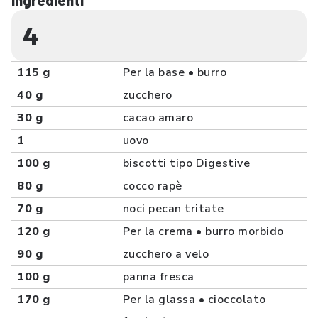
Ingredienti
4
115 g
Per la base • burro
40 g
zucchero
30 g
cacao amaro
1
uovo
100 g
biscotti tipo Digestive
80 g
cocco rapè
70 g
noci pecan tritate
120 g
Per la crema • burro morbido
90 g
zucchero a velo
100 g
panna fresca
170 g
Per la glassa • cioccolato