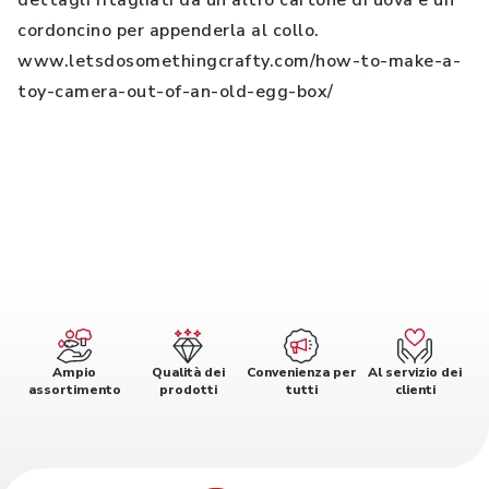
dettagli ritagliati da un altro cartone di uova e un
cordoncino per appenderla al collo.
www.letsdosomethingcrafty.com/how-to-make-a-
toy-camera-out-of-an-old-egg-box/
Ampio
Qualità dei
Convenienza per
Al servizio dei
assortimento
prodotti
tutti
clienti