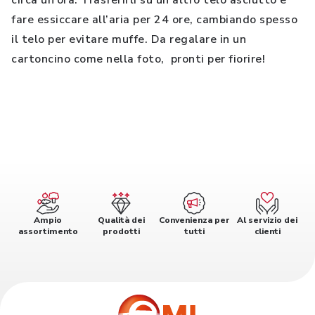
circa un’ora. Trasferirli su un altro telo asciutto e
fare essiccare all’aria per 24 ore, cambiando spesso
il telo per evitare muffe. Da regalare in un
cartoncino come nella foto, pronti per fiorire!
Ampio
Qualità dei
Convenienza per
Al servizio dei
assortimento
prodotti
tutti
clienti