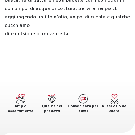
pasta, farla saltare nella padella con i pomodorini
con un po' di acqua di cottura. Servire nei piatti,
aggiungendo un filo d'olio, un po’ di rucola e qualche
cucchiaino
di emulsione di mozzarella.
Ampio
Qualità dei
Convenienza per
Al servizio dei
assortimento
prodotti
tutti
clienti