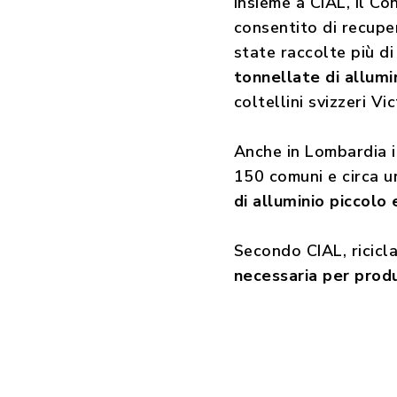
insieme a CIAL, il C
consentito di recupe
state raccolte più d
tonnellate di allumin
coltellini svizzeri V
Anche in Lombardia il
150 comuni e circa un
di alluminio piccolo
Secondo CIAL, ricicla
necessaria per prod