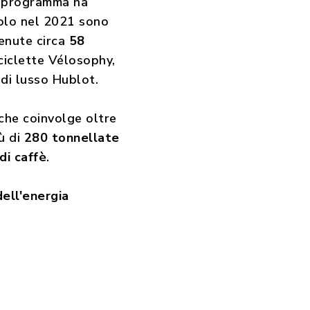
il programma ha
Solo nel 2021 sono
tenute circa
58
iciclette Vélosophy,
 di lusso Hublot.
 che coinvolge oltre
iù di
280 tonnellate
di caffè
.
ll'energia