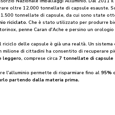
onsorzio Nazionale Imballaggi Alluminio. Dal 2011 
rare oltre 12.000 tonnellate di capsule esauste. 
i 1.500 tonnellate di capsule, da cui sono state ot
io riciclato
. Che è stato utilizzato per produrre b
ictorinox, penne Caran d'Ache e persino un orologio
 riciclo delle capsule è già una realtà. Un sistema
 milione di cittadini ha consentito di recuperare p
 e leggero
, comprese circa
7 tonnellate di capsule 
re l'alluminio permette di risparmiare fino al
95% de
urlo partendo dalla materia prima.