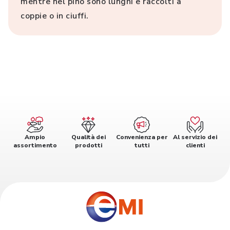
mentre nel pino sono lunghi e raccolti a
coppie o in ciuffi.
Ampio
Qualità dei
Convenienza per
Al servizio dei
assortimento
prodotti
tutti
clienti