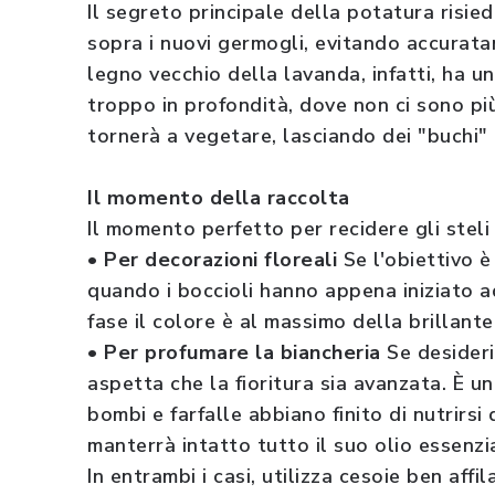
Il segreto principale della potatura risie
sopra i nuovi germogli, evitando accuratam
legno vecchio della lavanda, infatti, ha u
troppo in profondità, dove non ci sono più
tornerà a vegetare, lasciando dei "buchi" 
Il momento della raccolta
Il momento perfetto per recidere gli steli
• Per decorazioni floreali
Se l'obiettivo è
quando i boccioli hanno appena iniziato ad
fase il colore è al massimo della brillant
• Per profumare la biancheria
Se desideri
aspetta che la fioritura sia avanzata. È u
bombi e farfalle abbiano finito di nutrirsi
manterrà intatto tutto il suo olio essenzi
In entrambi i casi, utilizza cesoie ben affi