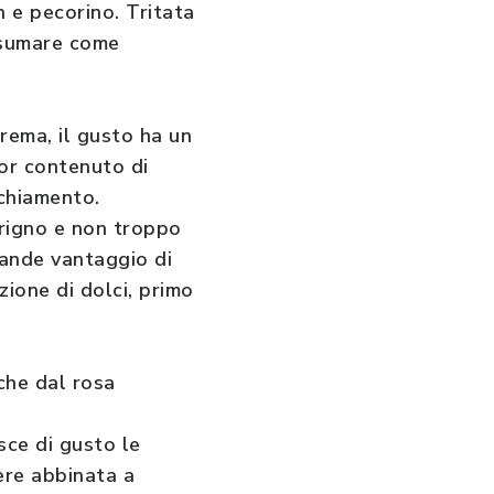
n e pecorino. Tritata
onsumare come
rema, il gusto ha un
ior contenuto di
cchiamento.
prigno e non troppo
grande vantaggio di
zione di dolci, primo
 che dal rosa
isce di gusto le
ere abbinata a