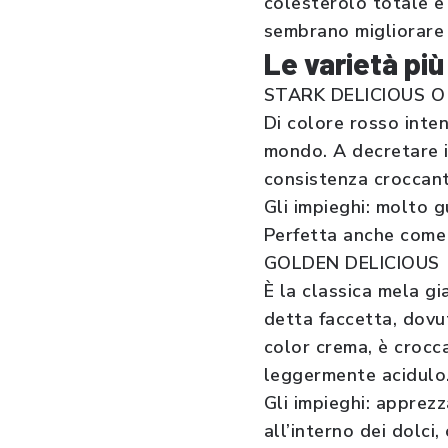
colesterolo totale e 
sembrano migliorare l
Le varietà pi
STARK DELICIOUS O
Di colore rosso inten
mondo. A decretare i
consistenza croccant
Gli impieghi: molto g
Perfetta anche come r
GOLDEN DELICIOUS
È la classica mela g
detta faccetta, dovut
color crema, è crocc
leggermente acidulo
Gli impieghi: apprezz
all’interno dei dolci