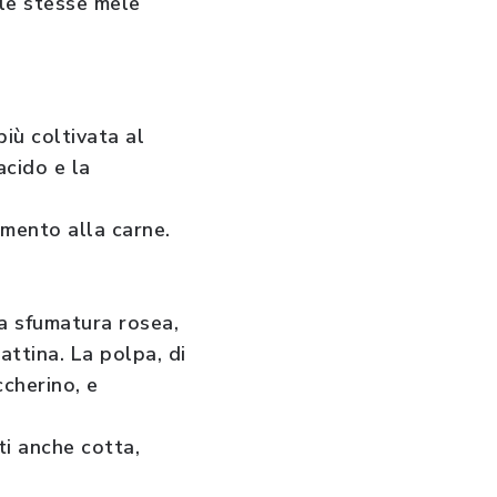
 le stesse mele
più coltivata al
acido e la
amento alla carne.
na sfumatura rosea,
attina. La polpa, di
cherino, e
ti anche cotta,