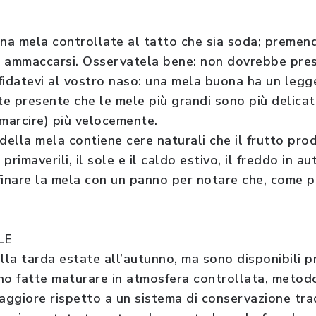
na mela controllate al tatto che sia soda; preme
 ammaccarsi. Osservatela bene: non dovrebbe prese
fidatevi al vostro naso: una mela buona ha un leg
ete presente che le mele più grandi sono più delic
 marcire) più velocemente.
 della mela contiene cere naturali che il frutto pr
 primaverili, il sole e il caldo estivo, il freddo in a
finare la mela con un panno per notare che, come pe
LE
la tarda estate all’autunno, ma sono disponibili 
no fatte maturare in atmosfera controllata, metod
aggiore rispetto a un sistema di conservazione trad