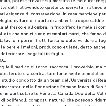
ennaio, potete trovate sul mercato le mele fresche;
ette del fruttivendolo quelle conservate in atmosfe
ari esigenze di conservazione. In casa mantiene pe
Meglio evitare di riporla in ambienti troppo caldi e
a al fresco e all’ombra. In frigorifero le mele si c
llate che non ci siano esemplari marci, che fanno d
datevi di riporre i frutti lontano dalle verdure a fo
 le pere e i meloni, producono etilene, detto anche
eteriorare i vegetali in foglia.
...
glie il medico di torno, racconta il proverbio, ma 
olesterolo e a contrastare fortemente le malattie 
o studio condotto da un team dell’Università di Rea
 ricercatori della Fondazione Edmund Mach di San 
ele, in particolare le Renetta Canada Dop della Val 
e di polifenoli, composti naturali che possono ridurr