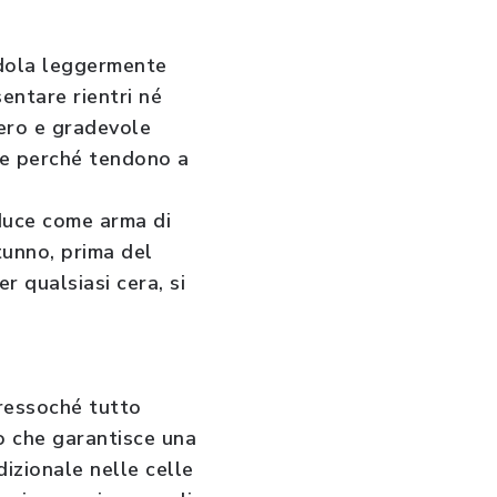
ndola leggermente
ntare rientri né
gero e gradevole
ate perché tendono a
oduce come arma di
utunno, prima del
r qualsiasi cera, si
pressoché tutto
o che garantisce una
izionale nelle celle