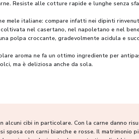
rne. Resiste alle cotture rapide e lunghe senza sfa
e mele italiane: compare infatti nei dipinti rinvenut
 coltivata nel casertano, nel napoletano e nel ben
a una polpa croccante, gradevolmente acidula e suc
icolare aroma ne fa un ottimo ingrediente per antipa
olci, ma è deliziosa anche da sola.
lcuni cibi in particolare. Con la carne danno risul
a si sposa con carni bianche e rosse. Il matrimonio pi