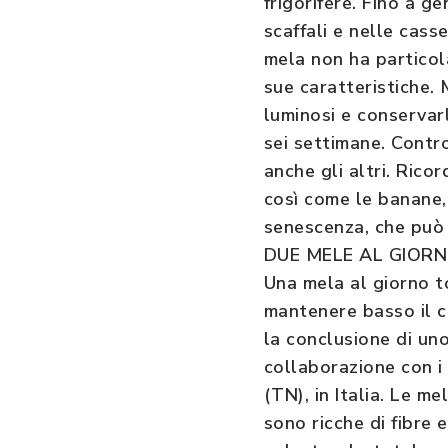
frigorifere. Fino a g
scaffali e nelle cass
mela non ha particol
sue caratteristiche. 
luminosi e conservarl
sei settimane. Contro
anche gli altri. Ricor
così come le banane,
senescenza, che può d
DUE MELE AL GIORNO
Una mela al giorno to
mantenere basso il c
la conclusione di un
collaborazione con i
(TN), in Italia. Le m
sono ricche di fibre 