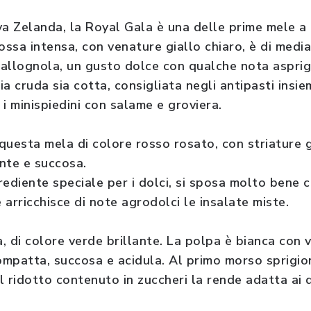
va Zelanda, la Royal Gala è una delle prime mele a 
ossa intensa, con venature giallo chiaro, è di medi
allognola, un gusto dolce con qualche nota asprig
sia cruda sia cotta, consigliata negli antipasti insi
i minispiedini con salame e groviera.
questa mela di colore rosso rosato, con striature g
nte e succosa.
grediente speciale per i dolci, si sposa molto bene c
arricchisce di note agrodolci le insalate miste.
, di colore verde brillante. La polpa è bianca con 
mpatta, succosa e acidula. Al primo morso sprigi
Il ridotto contenuto in zuccheri la rende adatta ai d