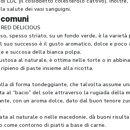
di LDL (il cosiddetto colesterolo cattivo). Inoltre,
a salute dei vasi sanguigni.
ù comuni
 RED DELICIOUS
so, spesso striato, su un fondo verde, è la varietà 
l suo successo è il gusto aromatico, dolce e poco 
e e succosa della bianca polpa.
ustosa al naturale, è ottima nelle torte o in abbin
ipieno di paste insieme alla ricotta.
ialla di forma tondeggiante, che talvolta assume u
a al “bacio” del sole attraverso la rugiada della m
ante, con un aroma dolce, dato dal buon tenore zuc
.
ata al naturale o nelle macedonie, dà buoni risulta
, o come contorno di piatti a base di carne.