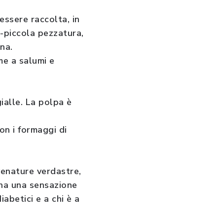
essere raccolta, in
a-piccola pezzatura,
na.
eme a salumi e
ialle. La polpa è
on i formaggi di
venature verdastre,
ona una sensazione
iabetici e a chi è a