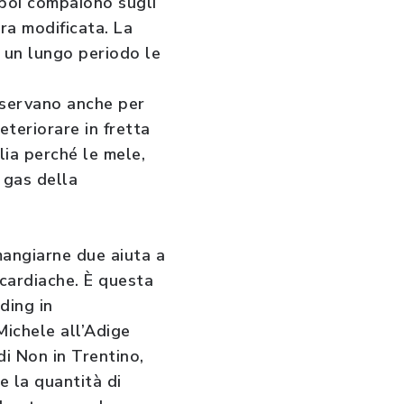
 poi compaiono sugli
ra modificata. La
r un lungo periodo le
onservano anche per
eteriorare in fretta
glia perché le mele,
 gas della
mangiarne due aiuta a
cardiache. È questa
ding in
Michele all’Adige
di Non in Trentino,
e la quantità di