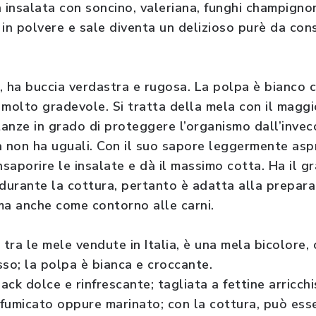
in insalata con soncino, valeriana, funghi champigno
 in polvere e sale diventa un delizioso purè da c
, ha buccia verdastra e rugosa. La polpa è bianco c
 molto gradevole. Si tratta della mela con il magg
stanze in grado di proteggere l’organismo dall’inve
ina non ha uguali. Con il suo sapore leggermente as
nsaporire le insalate e dà il massimo cotta. Ha il 
 durante la cottura, pertanto è adatta alla prepara
 ma anche come contorno alle carni.
 tra le mele vendute in Italia, è una mela bicolore,
sso; la polpa è bianca e croccante.
nack dolce e rinfrescante; tagliata a fettine arricch
affumicato oppure marinato; con la cottura, può ess