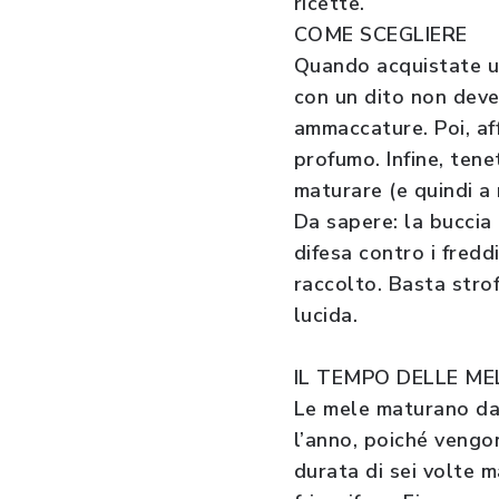
ricette.
COME SCEGLIERE
Quando acquistate u
con un dito non deve
ammaccature. Poi, af
profumo. Infine, ten
maturare (e quindi a
Da sapere: la buccia
difesa contro i freddi
raccolto. Basta stro
lucida.
IL TEMPO DELLE ME
Le mele maturano dal
l’anno, poiché vengo
durata di sei volte m