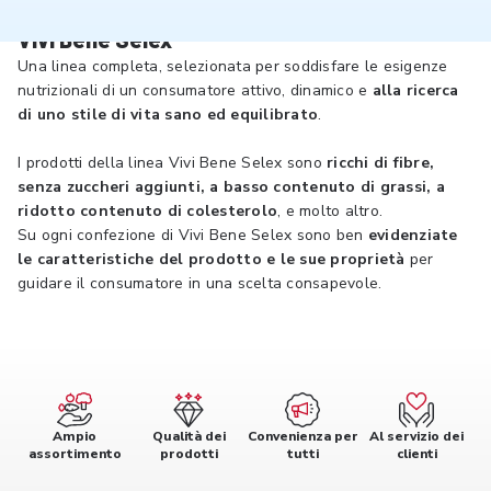
Vivi Bene Selex
Una linea completa, selezionata per soddisfare le esigenze
nutrizionali di un consumatore attivo, dinamico e
alla ricerca
di uno stile di vita sano ed equilibrato
.
I prodotti della linea Vivi Bene Selex sono
ricchi di fibre,
senza zuccheri aggiunti, a basso contenuto di grassi, a
ridotto contenuto di colesterolo
, e molto altro.
Su ogni confezione di Vivi Bene Selex sono ben
evidenziate
le caratteristiche del prodotto e le sue proprietà
per
guidare il consumatore in una scelta consapevole.
Ampio
Qualità dei
Convenienza per
Al servizio dei
assortimento
prodotti
tutti
clienti