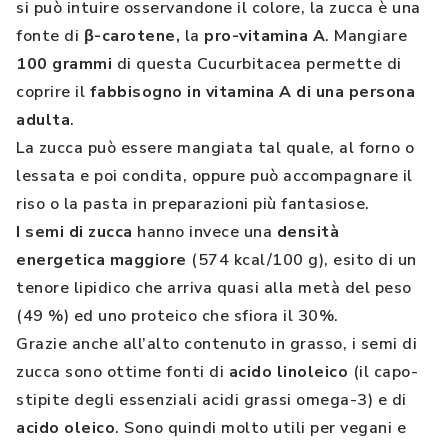
si può intuire osservandone il colore, la zucca è una
fonte di
β-carotene,
la
pro-vitamina A
. Mangiare
100 grammi
di questa Cucurbitacea permette di
coprire il
fabbisogno in vitamina A di una persona
adulta
.
La zucca può essere mangiata tal quale, al forno o
lessata e poi condita, oppure può accompagnare il
riso o la pasta in preparazioni più fantasiose.
I semi di zucca
hanno invece una
densità
energetica maggiore
(574 kcal/100 g), esito di un
tenore lipidico che arriva quasi alla metà del peso
(49 %) ed uno proteico che sfiora il 30%.
Grazie anche all’alto contenuto in grasso, i semi di
zucca sono ottime fonti di
acido linoleico
(il capo-
stipite degli essenziali acidi grassi omega-3) e di
acido oleico
. Sono quindi molto utili per vegani e