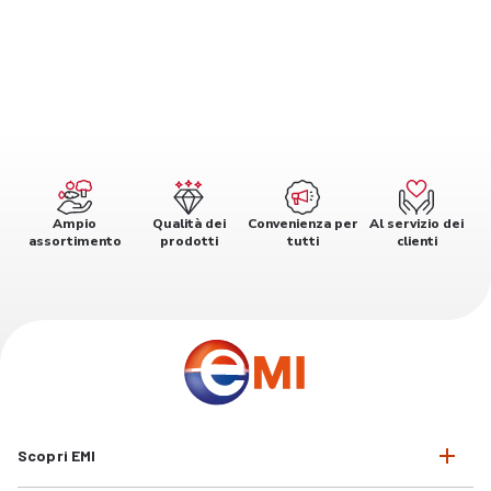
Ampio
Qualità dei
Convenienza per
Al servizio dei
assortimento
prodotti
tutti
clienti
Scopri EMI