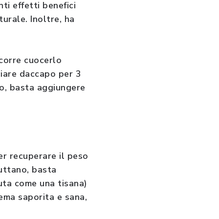
nti effetti benefici
urale. Inoltre, ha
ccorre cuocerlo
ciare daccapo per 3
po, basta aggiungere
er recuperare il peso
buttano, basta
uta come una tisana)
rema saporita e sana,