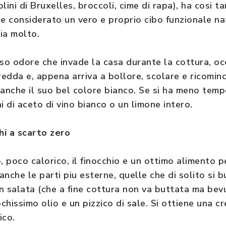
olini di Bruxelles, broccoli, cime di rapa), ha cosi ta
e considerato un vero e proprio cibo funzionale nat
zia molto.
ioso odore che invade la casa durante la cottura, o
edda e, appena arriva a bollore, scolare e ricomin
 anche il suo bel colore bianco. Se si ha meno tem
i di aceto di vino bianco o un limone intero.
hi a scarto zero
, poco calorico, il finocchio e un ottimo alimento p
 anche le parti piu esterne, quelle che di solito si 
n salata (che a fine cottura non va buttata ma bev
ochissimo olio e un pizzico di sale. Si ottiene una c
ico.