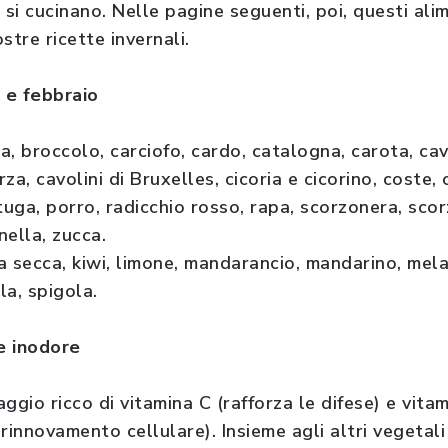
i cucinano. Nelle pagine seguenti, poi, questi alim
stre ricette invernali.
o e febbraio
, broccolo, carciofo, cardo, catalogna, carota, cav
a, cavolini di Bruxelles, cicoria e cicorino, coste, 
attuga, porro, radicchio rosso, rapa, scorzonera, scor
nella, zucca.
tta secca, kiwi, limone, mandarancio, mandarino, mel
la, spigola.
re inodore
taggio ricco di vitamina C (rafforza le difese) e vita
rinnovamento cellulare). Insieme agli altri vegetali