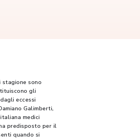
 di stagione sono
tituiscono gli
 dagli eccessi
a Damiano Galimberti,
italiana medici
 ha predisposto per il
senti quando si