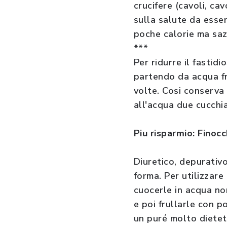
crucifere (cavoli, cav
sulla salute da esser
poche calorie ma sa
***
Per ridurre il fastid
partendo da acqua fr
volte. Cosi conserva
all'acqua due cucchia
Piu risparmio: Finocc
Diuretico, depurativo
forma. Per utilizzare
cuocerle in acqua no
e poi frullarle con p
un puré molto dietet