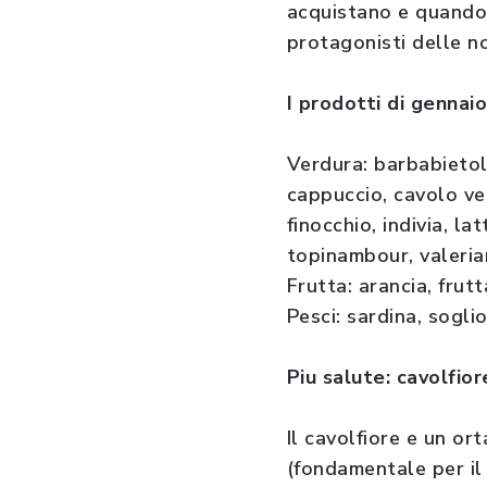
acquistano e quando s
protagonisti delle no
I prodotti di gennai
Verdura: barbabietola
cappuccio, cavolo verz
finocchio, indivia, l
topinambour, valeria
Frutta: arancia, fru
Pesci: sardina, soglio
Piu salute: cavolfio
Il cavolfiore e un or
(fondamentale per il 