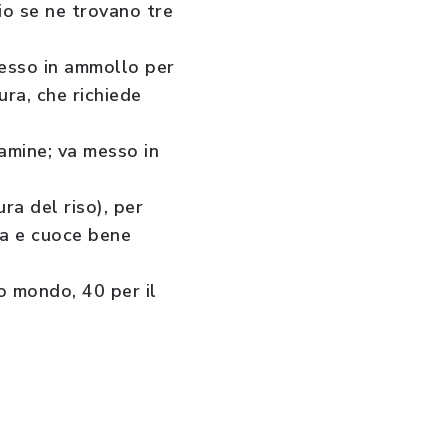
io se ne trovano tre
messo in ammollo per
ura, che richiede
tamine; va messo in
ra del riso), per
ca e cuoce bene
zo mondo, 40 per il