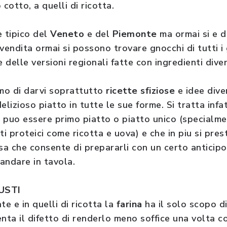
otto, a quelli di ricotta.
e tipico del
Veneto
e del
Piemonte
ma ormai si e di
vendita ormai si possono trovare gnocchi di tutti i g
 delle versioni regionali fatte con ingredienti diver
mo di darvi soprattutto
ricette sfiziose
e idee dive
elizioso piatto in tutte le sue forme. Si tratta infa
 puo essere primo piatto o piatto unico (specialm
i proteici come ricotta e uova) e che in piu si pre
sa che consente di prepararli con un certo anticipo 
andare in tavola.
USTI
te e in quelli di ricotta la
farina
ha il solo scopo d
nta il difetto di renderlo meno soffice una volta c