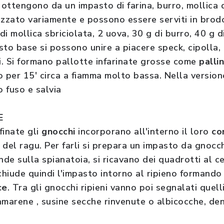
 ottengono da un impasto di farina, burro, mollica 
izzato variamente e possono essere serviti in brodo
i mollica sbriciolata, 2 uova, 30 g di burro, 40 g di
sto base si possono unire a piacere speck, cipolla,
. Si formano pallotte infarinate grosse come
palli
 per 15' circa a fiamma molto bassa. Nella versione
 fuso e salvia
E
finate gli
gnocchi
incorporano all'interno il loro
co
del ragu. Per farli si prepara un impasto da gnocch
ende sulla spianatoia, si ricavano dei quadrotti al ce
richiude quindi l'impasto intorno al ripieno formand
ce
. Tra gli gnocchi ripieni vanno poi segnalati quelli
amarene , susine secche rinvenute o albicocche, de