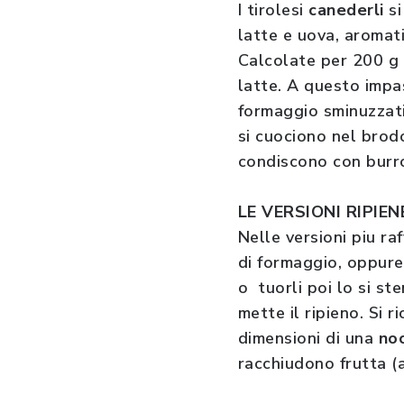
I tirolesi
canederli
si
latte e uova, aromat
Calcolate per 200 g d
latte. A questo impa
formaggio sminuzzati
si cuociono nel brodo
condiscono con burro
LE VERSIONI RIPIEN
Nelle versioni piu raf
di formaggio, oppure 
o tuorli poi lo si st
mette il ripieno. Si 
dimensioni di una
no
racchiudono frutta (