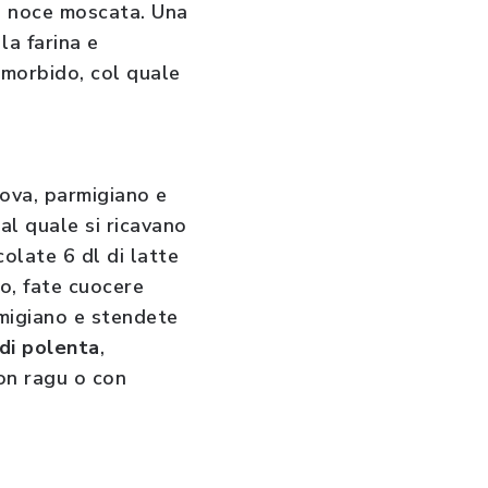
e, noce moscata. Una
la farina e
 morbido, col quale
uova, parmigiano e
al quale si ricavano
colate 6 dl di latte
no, fate cuocere
rmigiano e stendete
di polenta
,
on ragu o con