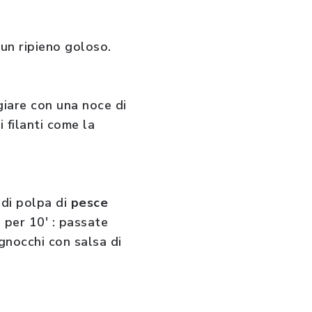
 un ripieno goloso.
giare con una noce di
filanti come la
g di polpa di
pesce
o per 10' : passate
gnocchi con salsa di