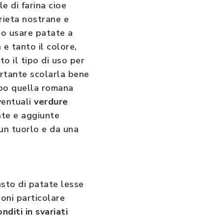
e di farina cioe
arieta nostrane e
ano usare patate a
 e tanto il colore,
o il tipo di uso per
ortante scolarla bene
ipo quella romana
ventuali
verdure
ate e aggiunte
un tuorlo e da una
asto di patate lesse
ioni particolare
onditi in svariati