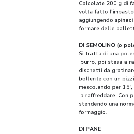
Calcolate 200 g di fa
volta fatto l'impast
aggiungendo
spinaci 
formare delle pallett
DI SEMOLINO (o pol
Si tratta di una pole
burro, poi stesa a ra
dischetti da gratinar
bollente con un pizz
mescolando per 15', 
a raffreddare. Con 
stendendo una normal
formaggio.
DI PANE