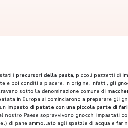
stati i
precursori della pasta
, piccoli pezzetti di 
e e poi conditi a piacere. In origine, infatti, gli gn
ntravano sotto la denominazione comune di
maccher
patata in Europa si cominciarono a preparare gli gn
 un
impasto di patate con una piccola parte di far
del nostro Paese sopravvivono gnocchi impastati con
el) di pane ammollato agli spatzle di acqua e farin