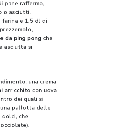
di pane raffermo,
 o asciutti.
 farina e 1,5 dl di
 prezzemolo,
ne da ping pong
che
 asciutta si
ndimento
, una crema
i arricchito con uova
ntro dei quali si
o una pallotta delle
 dolci, che
nocciolate).