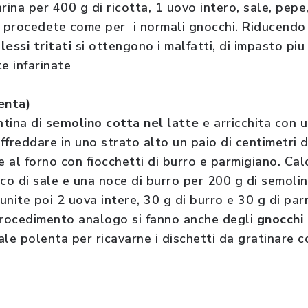
rina per 400 g di ricotta, 1 uovo intero, sale, pep
o procedete come per i normali gnocchi. Riducendo 
lessi tritati
si ottengono i malfatti, di impasto piu
e infarinate
enta)
ntina di
semolino cotta nel latte
e arricchita con 
ffreddare in uno strato alto un paio di centimetri d
e al forno con fiocchetti di burro e parmigiano. Cal
ico di sale e una noce di burro per 200 g di semoli
unite poi 2 uova intere, 30 g di burro e 30 g di pa
procedimento analogo si fanno anche degli
gnocchi 
e polenta per ricavarne i dischetti da gratinare c