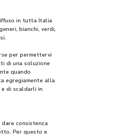
ffuso in tutta Italia
eneri, bianchi, verdi,
si.
rse per permettervi
tti di una soluzione
ente quando
sta egregiamente alla
e di scaldarli in
i dare consistenza
otto. Per questo e