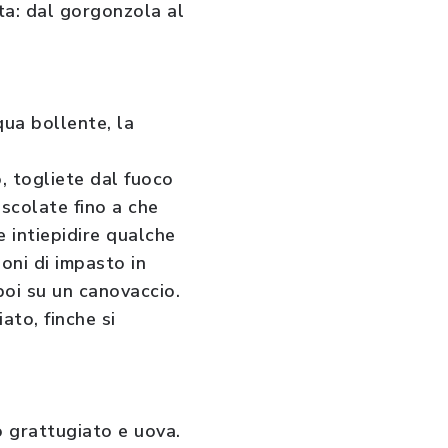
ta: dal gorgonzola al
qua bollente, la
, togliete dal fuoco
escolate fino a che
 intiepidire qualche
oni di impasto in
oi su un canovaccio.
to, finche si
o grattugiato e uova.