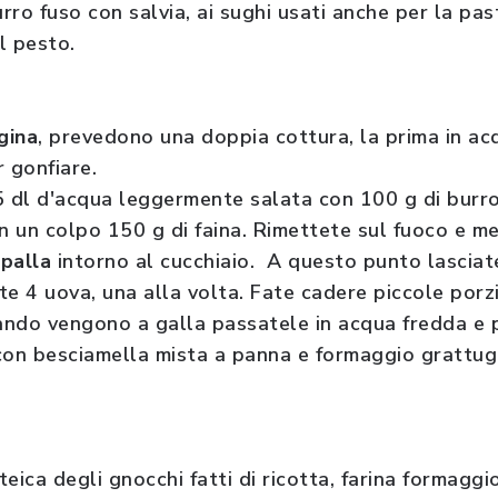
rro fuso con salvia, ai sughi usati anche per la pas
l pesto.
gina
, prevedono una doppia cottura, la prima in ac
r gonfiare.
5 dl d'acqua leggermente salata con 100 g di burro
in un colpo 150 g di faina. Rimettete sul fuoco e m
palla
intorno al cucchiaio. A questo punto lasciate
e 4 uova, una alla volta. Fate cadere piccole porzi
ndo vengono a galla passatele in acqua fredda e p
on besciamella mista a panna e formaggio grattugia
eica degli gnocchi fatti di ricotta, farina formaggi