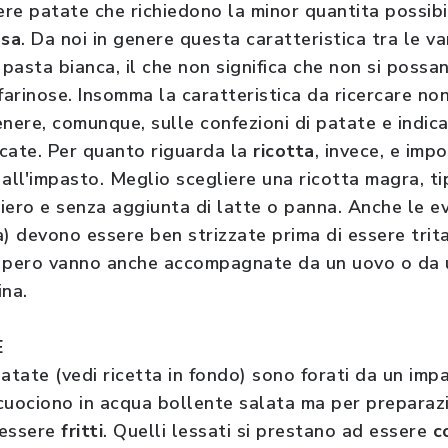
re patate che richiedono la minor quantita possibil
osa
. Da noi in genere questa caratteristica tra le v
 pasta bianca, il che non significa che non si poss
farinose. Insomma la caratteristica da ricercare non
nere, comunque, sulle confezioni di patate e indicat
icate. Per quanto riguarda la
ricotta
, invece, e imp
 all'impasto. Meglio scegliere una ricotta magra, t
iero e senza aggiunta di latte o panna. Anche le e
ca) devono essere ben strizzate prima di essere trit
to pero vanno anche accompagnate da un uovo o da 
ina.
E
 patate (vedi ricetta in fondo) sono forati da un imp
i cuociono in acqua bollente salata ma per preparaz
 essere
fritti
. Quelli lessati si prestano ad essere
c