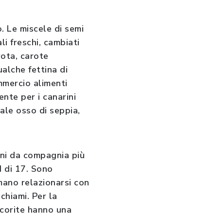
. Le miscele di semi
i freschi, cambiati
rota, carote
ualche fettina di
mmercio alimenti
ente per i canarini
nale osso di seppia,
ini da compagnia più
d di 17. Sono
Amano relazionarsi con
chiami. Per la
cocorite hanno una