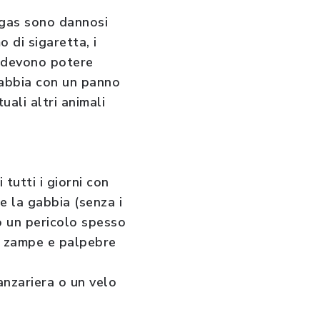
i gas sono dannosi
o di sigaretta, i
ni devono potere
 gabbia con un panno
ali altri animali
 tutti i giorni con
e la gabbia (senza i
no un pericolo spesso
su zampe e palpebre
anzariera o un velo