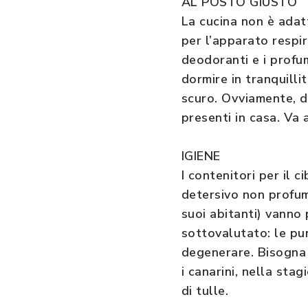
AL POSTO GIUSTO
La cucina non è adatt
per l’apparato respira
deodoranti e i profum
dormire in tranquilli
scuro. Ovviamente, de
presenti in casa. Va 
IGIENE
I contenitori per il c
detersivo non profum
suoi abitanti) vanno 
sottovalutato: le pu
degenerare. Bisogna
i canarini, nella sta
di tulle.