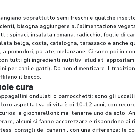
 mangiano soprattutto semi freschi e qualche insetto
cienti, bisogna aggiungere all’alimentazione vegetal
tti: spinaci, insalata romana, radicchio, foglie di ca
salata belga, costa, catalogna, tarassaco e anche q
, a pomodori, patate, melanzane. Ci sono poi in co
con tutti gli ingredienti nutritivi studiati appositam
ini per cani e gatti). Da non dimenticare il tradizio
ffilano il becco.
uole cura
ppagallini ondulati o parrocchetti: sono gli uccell
 loro aspettativa di vita è di 10-12 anni, con recor
 curiosi e giocherelloni: mai tenerne uno da solo. 
erare, alcuni si fanno accarezzare e rispondono ai ri
tessi consigli dei canarini, con una differenza: le 