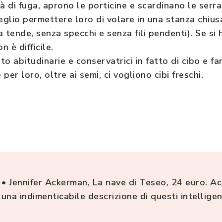
à di fuga, aprono le porticine e scardinano le serr
glio permettere loro di volare in una stanza chiusa
da tende, senza specchi e senza fili pendenti). Se si 
n è difficile.
o abitudinarie e conservatrici in fatto di cibo e f
er loro, oltre ai semi, ci vogliono cibi freschi.
li • Jennifer Ackerman, La nave di Teseo, 24 euro. 
a una indimenticabile descrizione di questi intellig