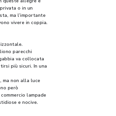
n queste allegre e
privata o in un
sta, ma l’importante
vono vivere in coppia.
izzontale.
gliono parecchi
 gabbia va collocata
irsi più sicuri. In una
o, ma non alla luce
sono però
 in commercio lampade
tidiose e nocive.