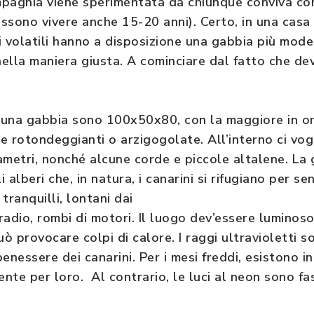
pagnia viene sperimentata da chiunque conviva co
ssono vivere anche 15-20 anni). Certo, in una casa 
volatili hanno a disposizione una gabbia più mode
nella maniera giusta. A cominciare dal fatto che de
i una gabbia sono 100x50x80, con la maggiore in or
me rotondeggianti o arzigogolate. All’interno ci vo
iametri, nonché alcune corde e piccole altalene. La
 alberi che, in natura, i canarini si rifugiano per sent
tranquilli, lontani dai
 radio, rombi di motori. Il luogo dev’essere luminos
uò provocare colpi di calore. I raggi ultravioletti 
 benessere dei canarini. Per i mesi freddi, esistono
te per loro. Al contrario, le luci al neon sono fas