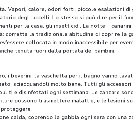
a. Vapori, calore, odori forti, piccole esalazioni d
torio degli uccelli. Lo stesso si può dire per il fum
anti per la casa, gli insetticidi. La notte, i canari
tà: corretta la tradizionale abitudine di coprire la
v’essere collocata in modo inaccessibile per eventu
anche tenuta fuori dalla portata dei bambini.
ibo, i beverini, la vaschetta per il bagno vanno lavati
ato, sciacquandoli molto bene. Tutti gli accessori 
puliti e disinfettati ogni settimana. Le zanzare so
nture possono trasmettere malattie, e le lesioni 
 proteggere
gione calda, coprendo la gabbia ogni sera con una z